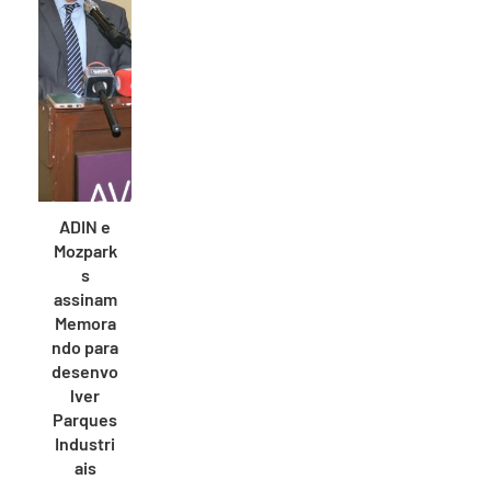
ADIN e
Mozpark
s
assinam
Memora
ndo para
desenvo
lver
Parques
Industri
ais