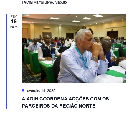
t
FACIM
Marracuene, Maputo
e
o
v
FEV
i
19
2025
s
u
a
i
s
d
e
E
D
fevereiro 19, 2025
v
e
A ADIN COORDENA ACÇÕES COM OS
s
e
t
PARCEIROS DA REGIÃO NORTE
a
n
c
t
a
d
o
o